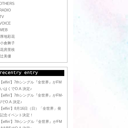
OTHERS
RADIO
TV
VOICE
WEB
厚地彩花
小倉舞子
花房里枝
辻美優
【elfin'】7thシングル『全世界』がFM
いはくでO.A.決定♪
【elfin'】7thシングル『全世界』がFM-
UでO.A.決定♪
【elfin’】8月16日（日）「全世界」発
記念イベント決定！
【elfin’】7thシングル『全世界』がFM