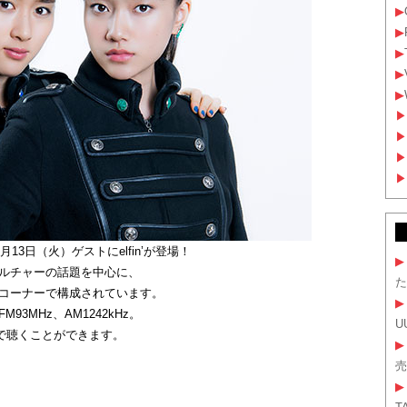
▶
▶
▶
▶
▶
▶
▶
▶
▶
3日（火）ゲストにelfin’が登場！
▶
ルチャーの話題を中心に、
た
コーナーで構成されています。
▶
3MHz、AM1242kHz。
U
oで聴くことができます。
▶
売
▶