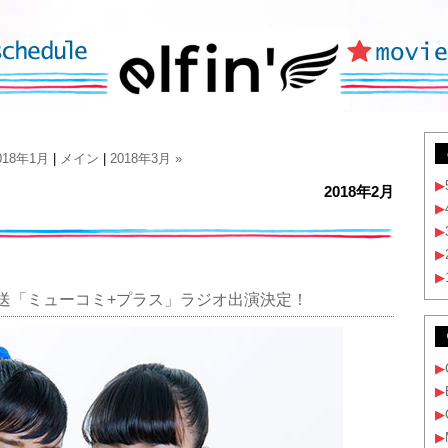
2018年1月
|
メイン
|
2018年3月 »
▶
2018年2月
▶
▶
▶
▶
放送「ミューコミ+プラス」ラジオ出演決定！
▶
▶
▶
▶