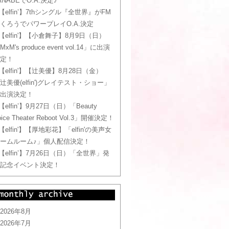
ANABEでO.A.決定♪
【elfin’】7thシングル『全世界』がFM
くろうでパワープレイO.A.決定
【elfin'】【小倉舞子】8月9日（日）
MxM's produce event vol.14」に出演
定！
【elfin'】【辻美優】8月28日（金）
辻美優(elfin')グレイテスト・ショー」
出演決定！
【elfin’】9月27日（日）「Beauty
oice Theater Reboot Vol.3」開催決定！
【elfin'】【厚地彩花】「elfin'の美声女
ームルーム♪」個人配信決定！
【elfin’】7月26日（日）「全世界」発
記念イベント決定！
2026年8月
2026年7月