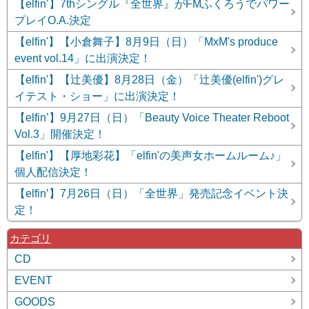
【elfin’】7thシングル『全世界』がFMふくろうでパワー
プレイO.A.決定
【elfin'】【小倉舞子】8月9日（日）「MxM's produce
event vol.14」に出演決定！
【elfin'】【辻美優】8月28日（金）「辻美優(elfin')グレ
イテスト・ショー」に出演決定！
【elfin’】9月27日（日）「Beauty Voice Theater Reboot
Vol.3」開催決定！
【elfin'】【厚地彩花】「elfin'の美声女ホームルーム♪」
個人配信決定！
【elfin’】7月26日（日）「全世界」発売記念イベント決
定！
カテゴリ
CD
EVENT
GOODS