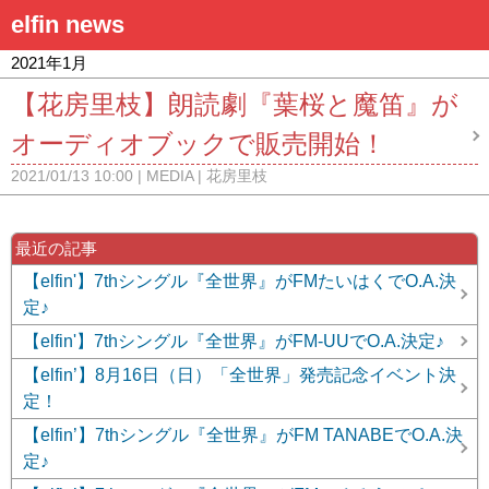
elfin news
2021年1月
【花房里枝】朗読劇『葉桜と魔笛』が
オーディオブックで販売開始！
2021/01/13 10:00
MEDIA
花房里枝
最近の記事
【elfin'】7thシングル『全世界』がFMたいはくでO.A.決
定♪
【elfin'】7thシングル『全世界』がFM-UUでO.A.決定♪
【elfin’】8月16日（日）「全世界」発売記念イベント決
定！
【elfin’】7thシングル『全世界』がFM TANABEでO.A.決
定♪