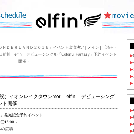
ＨＫ ＷＯＮＤＥＲＬＡＮＤ２０１５」イベント出演決定
|
メイン
|
【埼玉・
elfin’ デビューシングル「Colorful Fantasy」予約イベント
▶
開催 »
▶
▶
▶
▶
）イオンレイクタウンmori elfin’ デビューシング
イベント開催
▶
ntasy」発売記念予約イベント
▶
②15:00～
▶
 木の広場
▶