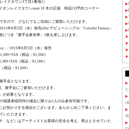
イクタウン3丁目1番地1）
▶
イオンレイクタウンmori 1F 木の広場 特設CD予約コーナー
▶
▶
ですので、どなたでもご自由にご観覧いただけます。
▶
015年8月5日（水）発売
elfin’デビューシングル「Colorful Fantasy」
▶
1枚につき「握手会参加券」1枚を差し上げます。
▶
▶
ntasy」/ 2015年8月5日（水）発売
▶
,389+TAX（税込：¥1,500）
▶
,389+TAX（税込：¥1,500）
X（税込：¥1,000）
握手会となります。
▶
1回、握手会にご参加いただけます。
た
」が必要となります。
▶
の保護者様同伴の場合に限りお1人のみ参加可能です。
U
にお預かりする場合がございます。あらかじめご了承ください。ま
▶
ていただきます。
売
チ…など）はアーティストお客様の安全を考え、禁止とさせていた
▶