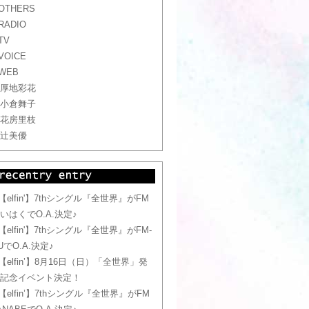
OTHERS
RADIO
TV
VOICE
WEB
厚地彩花
小倉舞子
花房里枝
辻美優
【elfin'】7thシングル『全世界』がFM
いはくでO.A.決定♪
【elfin'】7thシングル『全世界』がFM-
UでO.A.決定♪
【elfin’】8月16日（日）「全世界」発
記念イベント決定！
【elfin’】7thシングル『全世界』がFM