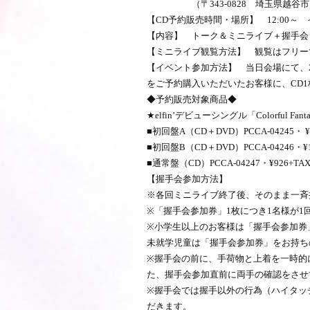
（〒343-0828 埼玉県越谷市レ
【CD予約販売時間・場所】 12:00～
【内容】 トーク＆ミニライブ＋握手会
【ミニライブ観覧方法】 観覧はフリー
【イベント参加方法】
当日会場にて、2
をご予約購入いただいたお客様に、
CD
◆予約販売対象商品◆
★elfin’デビューシングル「Colorful Fa
■初回盤A（CD＋DVD）PCCA-04245・ ¥1
■初回盤B（CD＋DVD）PCCA-04246・¥1
■通常盤（CD）PCCA-04247・¥926+TA
【握手会参加方法】
※各回ミニライブ終了後、そのまま一斉
※「握手会参加券」1枚につき1名様が
※小学生以上のお客様は「握手会参加券
未就学児童は「握手会参加券」をお持ち
※握手会の前に、手荷物と上着を一時的
た、握手会参加直前に両手の確認をさせ
※握手会では握手以外の行為（ハイタッ
だきます。