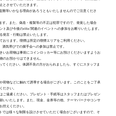
止とさせていただきます。
盗難等いかなる理由があろうともいたしませんのでご注意くださ
ます。また、偽造・複製等の不正は犯罪ですので、発覚した場合
ト及び今後のelfin’関連のイベントへの参加をお断りいたします。
る発言・行動は禁止いたします。
ております。喫煙は所定の喫煙エリアをご利用ください。
、酒気帯びでの握手会への参加は禁止です。
きいお荷物は事前にコインロッカー等にお預けくださいますようお
物のお預かりはできません。
ってください。体調不良の方がおられましたら、すぐにスタッフま
や荷物などに触れて誘導する場合がございます。このことをご了承
ください。
はご遠慮ください。プレゼント・手紙等はスタッフまたはプレゼン
願いいたします。また、現金、金券等の他、テーマパークやコンサ
お控えください。
トでは様々な制限を設けさせていただく場合がございますので、そ