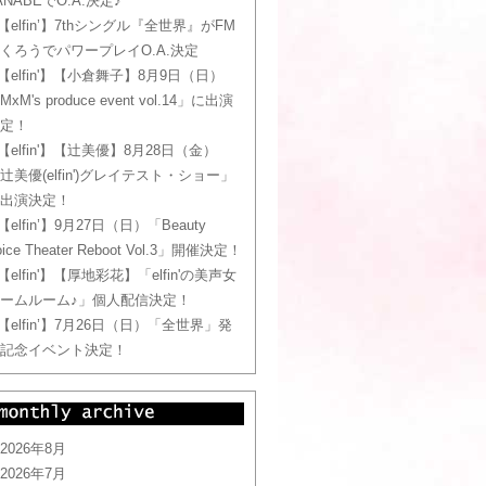
ANABEでO.A.決定♪
【elfin’】7thシングル『全世界』がFM
くろうでパワープレイO.A.決定
【elfin'】【小倉舞子】8月9日（日）
MxM's produce event vol.14」に出演
定！
【elfin'】【辻美優】8月28日（金）
辻美優(elfin')グレイテスト・ショー」
出演決定！
【elfin’】9月27日（日）「Beauty
oice Theater Reboot Vol.3」開催決定！
【elfin'】【厚地彩花】「elfin'の美声女
ームルーム♪」個人配信決定！
【elfin’】7月26日（日）「全世界」発
記念イベント決定！
2026年8月
2026年7月