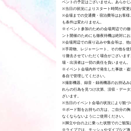
ベントの予定はございません。あらかじ
※当日の状況によりスタート時間が変更
※会場までの交通費・宿泊費等はお客様
も条件は変わりません。
※イベント参加のための会場周辺での徹
ント開催のためにも徹夜待機は絶対にお
※会場周辺での座り込みや集会等は、他
※手荷物、レジャーシート、その他を使
り撤去させていただく場合がございます
場・出演者は一切の責任を負いません。
※イベント会場内外で発生した事故・盗
各自で管理してください。
※撮影機器、録音・録画機器のお持込み
れらの行為を見つけ次第、没収・データ
ざいます。
※当日のイベント会場の状況により観づ
※ボード類をお持ちの方は、ご自分の胸
なくならないようにご使用ください。
※脚立や台の上に乗った状態でのご観覧
※ライブでは、モッシュやダイブなど激