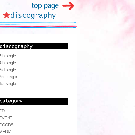
5th single
4th single
3rd single
2nd single
1st single
CD
EVENT
GOODS
MEDIA