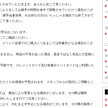
T
とさせていただきます。あらかじめご了承ください。
▶
によりましては握手の時間を途中で調整させていただく場合がござ
ふ
「握手会参加券」をお持ちの方がいらっしゃる場合でも終了させて
▶
ご了承ください。
「
決
販売をおこないます。
▶
にてご確認ください。
「
、イベント会場でのご購入につきましては対象外となる場合がござ
に
▶
できません。商品の不良があった場合、返金ではなく良品との交換に
V
▶
が可能です。クレジットカード及び各種ポイントカードはご利用いた
ホ
▶
売
ただくため混雑が予想されます。スタッフからの指示にご理解とご
ては、都合により変更となる場合がございます。その際は随時
ご案内いたしますのでご注意ください。
▶
により、やむをえず中止になる場合がございます。その際の振替イ
▶