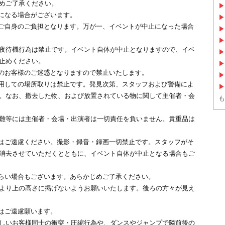
めご了承ください。
▶
になる場合がございます。
▶
ご自身のご負担となります。万が一、イベントが中止になった場合
▶
▶
夜待機行為は禁止です。イベント自体が中止となりますので、イベ
▶
止めください。
▶
のお客様のご迷惑となりますので禁止いたします。
▶
用しての場所取りは禁止です。発見次第、スタッフおよび警備によ
▶
。なお、撤去した物、および放置されている物に関して主催者・会
も
難等には主催者・会場・出演者は一切責任を負いません。貴重品は
はご遠慮ください。撮影・録音・録画一切禁止です。スタッフがそ
消去させていただくとともに、イベント自体が中止となる場合もご
らい場合もございます。あらかじめご了承ください。
より上の高さに掲げないようお願いいたします。後ろの方々が見え
はご遠慮願います。
しいお客様同士の衝突・圧縮行為や、ダンスやジャンプで隣前後の