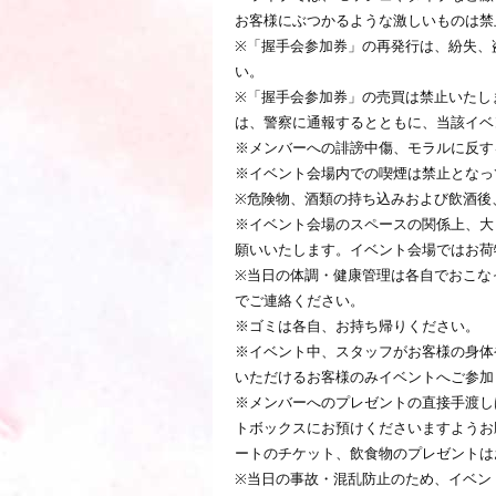
お客様にぶつかるような激しいものは禁
※「握手会参加券」の再発行は、紛失、
い。
※「握手会参加券」の売買は禁止いたし
は、警察に通報するとともに、当該イベン
※メンバーへの誹謗中傷、モラルに反す
※イベント会場内での喫煙は禁止となっ
※危険物、酒類の持ち込みおよび飲酒後
※イベント会場のスペースの関係上、大
願いいたします。イベント会場ではお荷
※当日の体調・健康管理は各自でおこな
でご連絡ください。
※ゴミは各自、お持ち帰りください。
※イベント中、スタッフがお客様の身体
いただけるお客様のみイベントへご参加
※メンバーへのプレゼントの直接手渡し
トボックスにお預けくださいますようお
ートのチケット、飲食物のプレゼントは
※当日の事故・混乱防止のため、イベン