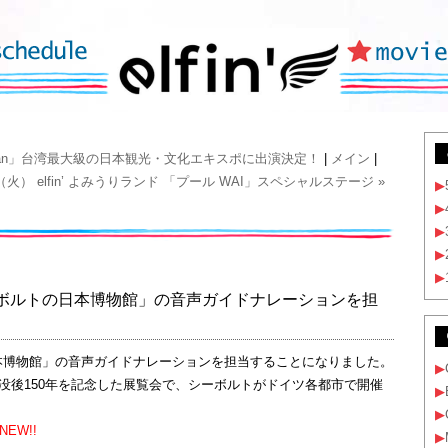
e Japan」台湾最大級の日本観光・文化エキスポに出演決定！
|
メイン
|
（火） elfin’ よみうりランド 「プール WAI」スペシャルステージ »
▶
▶
▶
▶
▶
シーボルトの日本博物館」の音声ガイドナレーションを担
トの日本博物館」の音声ガイドナレーションを担当することになりました。
▶
没後150年を記念した展覧会で、シーボルトがドイツ各都市で開催
▶
▶
NEW!!
▶