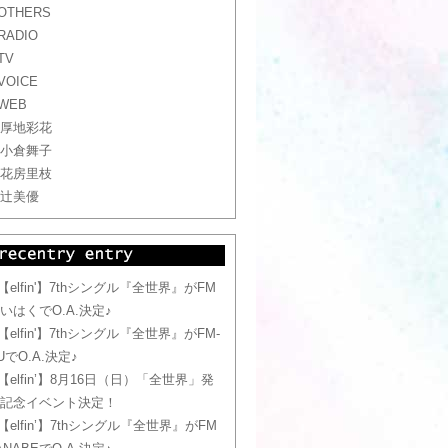
OTHERS
RADIO
TV
VOICE
WEB
厚地彩花
小倉舞子
花房里枝
辻美優
【elfin'】7thシングル『全世界』がFM
いはくでO.A.決定♪
【elfin'】7thシングル『全世界』がFM-
UでO.A.決定♪
【elfin’】8月16日（日）「全世界」発
記念イベント決定！
【elfin’】7thシングル『全世界』がFM