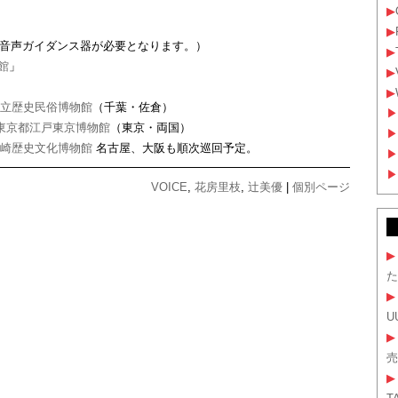
▶
▶
には音声ガイダンス器が必要となります。）
▶
館
」
▶
▶
立歴史民俗博物館
（千葉・佐倉）
▶
東京都江戸東京博物館
（東京・両国）
▶
崎歴史文化博物館
名古屋、大阪も順次巡回予定。
▶
▶
VOICE
,
花房里枝
,
辻美優
|
個別ページ
▶
た
▶
U
▶
売
▶