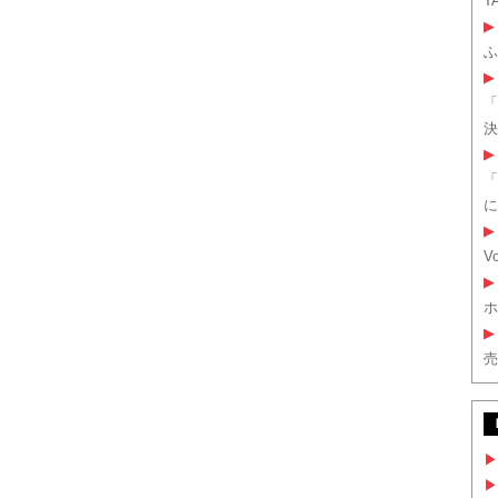
T
▶
ふ
▶
「
決
▶
「
に
▶
V
▶
ホ
▶
売
▶
▶