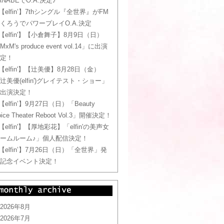
ANABEでO.A.決定♪
【elfin’】7thシングル『全世界』がFM
くろうでパワープレイO.A.決定
【elfin'】【小倉舞子】8月9日（日）
MxM's produce event vol.14」に出演
定！
【elfin'】【辻美優】8月28日（金）
辻美優(elfin')グレイテスト・ショー」
出演決定！
【elfin’】9月27日（日）「Beauty
oice Theater Reboot Vol.3」開催決定！
【elfin'】【厚地彩花】「elfin'の美声女
ームルーム♪」個人配信決定！
【elfin’】7月26日（日）「全世界」発
記念イベント決定！
2026年8月
2026年7月