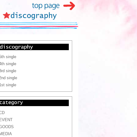
5th single
4th single
3rd single
2nd single
1st single
CD
EVENT
GOODS
MEDIA