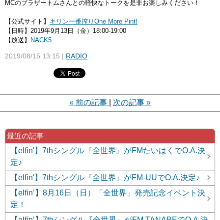
MCのブラザートムさんとの軽快なトークを是非お楽しみください！
【公式サイト】
キリン一番搾りOne More Pint!
【日時】2019年9月13日（金）18:00-19:00
【放送】
NACK5
2019/08/15 13:15
RADIO
«
前の記事
次の記事
»
最近の記事
【elfin'】7thシングル『全世界』がFMたいはくでO.A.決
定♪
【elfin'】7thシングル『全世界』がFM-UUでO.A.決定♪
【elfin’】8月16日（日）「全世界」発売記念イベント決
定！
【elfin’】7thシングル『全世界』がFM TANABEでO.A.決