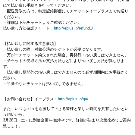
にて払い戻し手続きを行ってください。
・配送受取の方は、特定記録郵便にてチケットをイープラスまでお送り
ください。
・詳細は下記チャートよりご確認ください。
払い戻し方法確認チャート：
http://eplus.jp/refund1/
【払い戻しに関する注意事項】
・払い戻しの際、対象公演のチケットが必要になります。
・万が一チケットを紛失された場合、再発行・払い戻しはできません。
・チケットの受取方法や支払方法などにより払い戻し方法が異なりま
す。
・払い戻し期間外の払い戻しはできませんので必ず期間内にお手続きく
ださい。
・半券のないチケットは払い戻しできません。
【お問い合わせ】イープラス：
http://eplus.jp/qa/
また、いつもelfin’を応援して下さる皆様と楽しい時間を共有したいとい
う想いから、
3月28日（土）に別途企画を検討中です。詳細が決まり次第改めてご案内
致します。