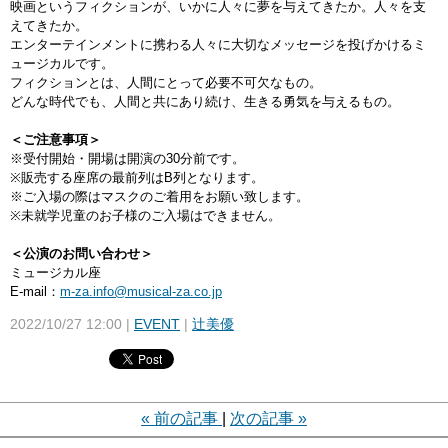
映画というフィクションが、いかに人々に夢を与えてきたか。人々を支
えてきたか。
エンターテインメントに携わる人々に大切なメッセージを投げかけるミ
ュージカルです。
フィクションとは、人間にとって必要不可欠なもの。
どんな時代でも、人間と共にあり続け、生きる勇気を与えるもの。
＜ご注意事項＞
※受付開始・開場は開演の30分前です。
※販売する座席の最前列はB列となります。
※ご入場の際はマスクのご着用をお願い致します。
※未就学児童のお子様のご入場はできません。
＜公演のお問い合わせ＞
ミュージカル座
E-mail：
m-za.info@musical-za.co.jp
2022/10/27 12:00
EVENT
辻美優
«
前の記事
次の記事
»