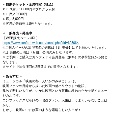
＜観劇チケット＞全席指定（税込）
ＯＥＮ席／11,000円※プログラム付
ＳＳ席／9,000円
Ｓ席／8,000円
※客席の最前列はB列となります。
＜一般発売＞発売中
【WEB販売ページURL】
https://www.confetti-web.com/detail.php?tid=69306&
※ご購入ページの出演者名の選択は【辻 美優】にてお願いいたします。
※辻 美優の出演は〈月組〉公演のみとなります。
※ご予約・ご購入はカンフェティ会員登録（無料）の事前登録が必要と
なります。
※サイトでは公演回の2日前までの販売となります。
＜あらすじ＞
ミュージカル「映画の都（えいがのみやこ）」は、
映画ファンの目線から描いた映画の都ハリウッドの物語。
孤独で悲しい人生が、いかに映画という芸術に救われたかを描くミュー
ジカルです。
コンプレックスだらけの一映画ファン。人生は、うまくいかないことば
かり。
しかし、映画の中には夢のような素晴らしい人生が！