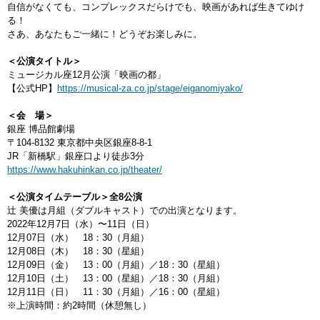
自信がなくても、コンプレックスだらけでも、映画があれば生きてゆけ
る！
さあ、あなたもご一緒に！どうぞお楽しみに。
＜公演タイトル＞
ミュージカル座12月公演「映画の都」
【公式HP】
https://musical-za.co.jp/stage/eiganomiyako/
＜会 場＞
銀座 博品館劇場
〒104-8132 東京都中央区銀座8-8-1
JR「新橋駅」銀座口より徒歩3分
https://www.hakuhinkan.co.jp/theater/
＜公演タイムテーブル＞全8公演
辻 美優は月組（ダブルキャスト）での出演となります。
2022年12月7日（水）〜11日（日）
12月07日（水） 18：30（月組）
12月08日（木） 18：30（星組）
12月09日（金） 13：00（月組）／18：30（星組）
12月10日（土） 13：00（星組）／18：30（月組）
12月11日（日） 11：30（月組）／16：00（星組）
※上演時間：約2時間（休憩無し）