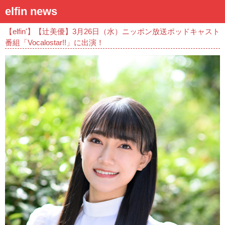
elfin news
【elfin'】【辻美優】3月26日（水）ニッポン放送ポッドキャスト
番組「Vocalostar!!」に出演！