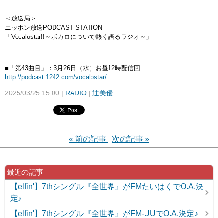
＜放送局＞
ニッポン放送PODCAST STATION
「Vocalostar!!～ボカロについて熱く語るラジオ～」
■「第43曲目」：3月26日（水）お昼12時配信回
http://podcast.1242.com/
vocalostar/
2025/03/25 15:00
RADIO
辻美優
«
前の記事
次の記事
»
最近の記事
【elfin'】7thシングル『全世界』がFMたいはくでO.A.決
定♪
【elfin'】7thシングル『全世界』がFM-UUでO.A.決定♪