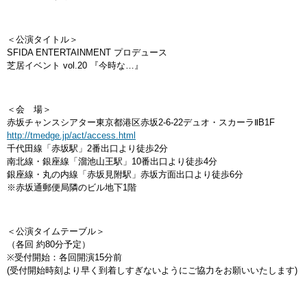
＜公演タイトル＞
SFIDA ENTERTAINMENT プロデュース
芝居イベント vol.20 『今時な…』
＜会 場＞
赤坂チャンスシアター東京都港区赤坂2-6-22デュオ・スカーラⅡB1F
http://tmedge.jp/act/access.html
千代田線「赤坂駅」2番出口より徒歩2分
南北線・銀座線「溜池山王駅」10番出口より徒歩4分
銀座線・丸の内線「赤坂見附駅」赤坂方面出口より徒歩6分
※赤坂通郵便局隣のビル地下1階
＜公演タイムテーブル＞
（各回 約80分予定）
※受付開始：各回開演15分前
(受付開始時刻より早く到着しすぎないようにご協力をお願いいたします)